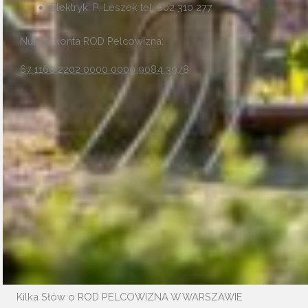
Elektryk: P. Leszek tel. 602 310 277
Numer konta ROD Pelcowizna:
67 1160 2202 0000 0000 9084 3978
Kilka Słów o ROD PELCOWIZNA W WARSZAWIE