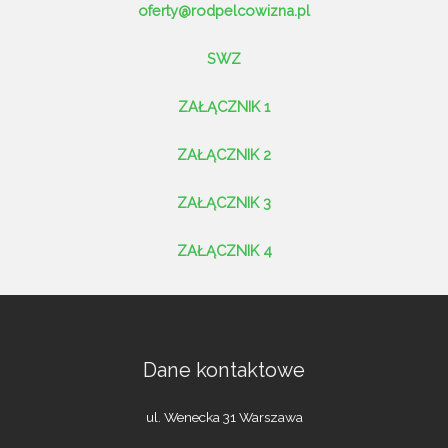
oferty@rodpelcowizna.pl
SWZ
ZAŁĄCZNIK 1
ZAŁĄCZNIK 2
ZAŁĄCZNIK 3
ZAŁĄCZNIK 4
Dane kontaktowe
ul. Wenecka 31 Warszawa